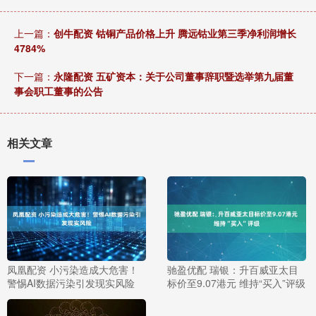
上一篇：
创牛配资 钴铜产品价格上升 腾远钴业第三季净利润增长
4784%
下一篇：
永隆配资 五矿资本：关于公司董事辞职暨选举第九届董
事会职工董事的公告
相关文章
凤凰配资 小污染造成大危害！
驰盈优配 瑞银：升百威亚太目
警惕AI数据污染引发现实风险
标价至9.07港元 维持“买入”评级