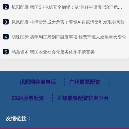
2
​旭阳配资 韩国SK电信安全崩塌：从“信任神话”到“治理危机”的行业警示
3
​凤凰配资 小污染造成大危害！警惕AI数据污染引发现实风险
4
​明珠国际 德明利正筹划再融资事项 经营环境未发生重大变化
5
​鸿岳资本 我国农业社会化服务体系不断完善
优配网客服电话
广州股票配资
2024股票配资
正规股票配资官网平台
友情链接：