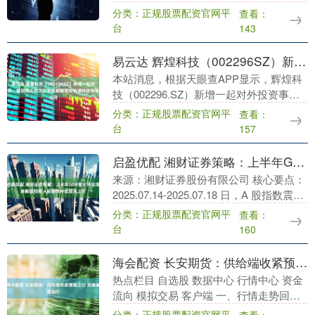
年，但它作为欧佩克（OPEC，石油输出
分类：正规股票配资官网平
查看：
国组织）成员的身份却已超过59年，如
台
143
今....
易云达 辉煌科技（002296SZ）新增一起对外投资，被投资公司为石家庄辉煌智控轨道科技有限公司
本站消息，根据天眼查APP显示，辉煌科
技（002296.SZ）新增一起对外投资事
件，被投资公司为石家庄辉煌智控轨道科
分类：正规股票配资官网平
查看：
技有限公司，法定代表人张奕敏，投资占
台
157
比为10....
启盈优配 湘财证券策略：上半年GDP累计同比增速略超预期 A股指数持续震荡上行
来源：湘财证券股份有限公司 核心要点：
2025.07.14-2025.07.18 日，A 股指数震荡
上行据Wind 数据，2025.07.14-2025.07....
分类：正规股票配资官网平
查看：
台
160
海会配资 长安期货：供给端收紧预期上行 双焦偏强运行
热点栏目 自选股 数据中心 行情中心 资金
流向 模拟交易 客户端 一、行情走势回顾
上周双焦再度上行，焦煤领涨，主要驱动
分类：正规股票配资官网平
查看：