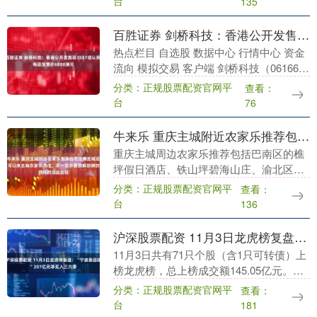
台
135
百胜证券 剑桥科技：香港公开发售获3387倍认购 每股发售价6888港元
热点栏目 自选股 数据中心 行情中心 资金
流向 模拟交易 客户端 剑桥科技（06166）
公布配发结果，公司全球发售6710.05万股
分类：正规股票配资官网平
查看：
H股，香港公开发售占10%，....
台
76
牛来乐 重庆主城附近农家乐推荐包吃住离主城近，游重庆可以来主编农家乐吃住，不一定非要到解放碑的酒店去住
重庆主城周边农家乐推荐包括巴南区的樵
坪假日酒店、铁山坪碧海山庄、渝北区的
映月湾度假区、渝乐园，南岸区的南山花
分类：正规股票配资官网平
查看：
中溪、仙然居，以及万盛经开区的凉风梦
台
136
乡渔村等，提供垂....
沪深股票配资 11月3日龙虎榜复盘：“宁波桑田路”207亿元净买入三六零
11月3日共有71只个股（含1只可转债）上
榜龙虎榜，总上榜成交额145.05亿元。上
榜个股中净买入额最高的是三六零，金额
分类：正规股票配资官网平
查看：
为6.64亿元。 当天，游资席位净买入金....
台
181