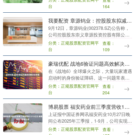
仍来自供应端，一方面应急管理部发布新
台
164
版《....
我要配资 章源钨业：控股股东拟减持不超过2%公司股份
9月12日，章源钨业(002378.SZ)公告称，
公司控股股东崇义章源投资控股有限公司
计划在本公告披露之日起15个交易日后的
分类：正规股票配资官网平
查看：
3个月内，以大宗交易方式减持本公司
台
109
股....
豪瑞优配 战地6验证问题高效解决全攻略
在《战地6》全球爆火之际，大量玩家遭遇
启动时的身份验证障碍。这一问题常表现
为游戏卡在验证界面、长时间显示"连接在
分类：正规股票配资官网平
查看：
线服务"或出现"未知错误"提示，不仅破坏
台
204
游戏沉浸....
博易股票 福安药业前三季度营收1315亿元 销售费用下降逾七成
上证报中国证券网讯福安药业10月27日晚
间公布2025年三季报，1-9月，公司实现营
业收入13.15亿元，归母净利润1.66亿元，
分类：正规股票配资官网平
查看：
扣非后净利润1.48亿元，经营....