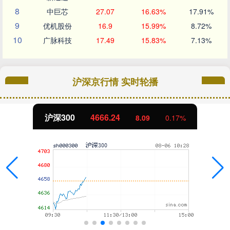
8
中巨芯
27.07
16.63%
17.91%
9
优机股份
16.9
15.99%
8.72%
10
广脉科技
17.49
15.83%
7.13%
沪深京行情 实时轮播
沪深300
4666.24
8.09
0.17%