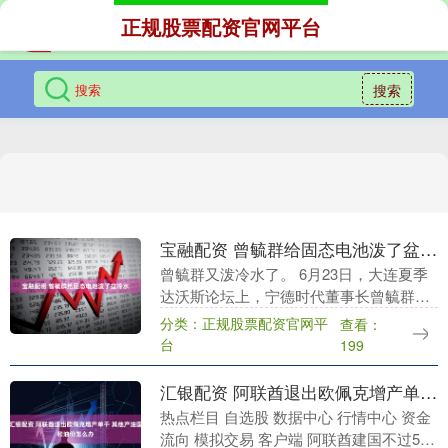
正规股票配资官网平台
搜索
宝融配资 曾毓群给固态电池泼了盆冷水
曾毓群又泼冷水了。 6月23日，大连夏季
达沃斯论坛上，宁德时代董事长曾毓群给
目前固态电池行业进展打了个分：如果1到
分类：正规股票配资官网平
查看：
9分，9分才算量产就绪，现在整个行业只
台
199
做到4分....
汇银配资 阿联酋退出欧佩克增产单干 其他产油国和油价怎么办
热点栏目 自选股 数据中心 行情中心 资金
流向 模拟交易 客户端 阿联酋建国不过54