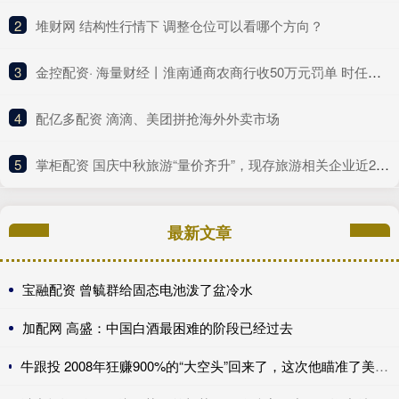
2
​堆财网 结构性行情下 调整仓位可以看哪个方向？
3
​金控配资· 海量财经丨淮南通商农商行收50万元罚单 时任副行长、房地产信贷部总经理同时被警告
4
​配亿多配资 滴滴、美团拼抢海外外卖市场
5
​掌柜配资 国庆中秋旅游“量价齐升”，现存旅游相关企业近260万家
最新文章
宝融配资 曾毓群给固态电池泼了盆冷水
加配网 高盛：中国白酒最困难的阶段已经过去
牛跟投 2008年狂赚900%的“大空头”回来了，这次他瞄准了美国保险公司，甚至包括伯克希尔......