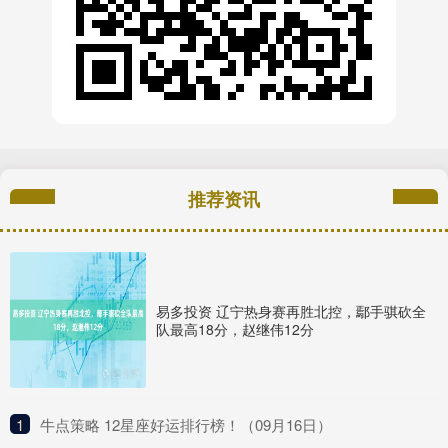
推荐资讯
易多投资 辽宁热身赛再胜北控，鄢手骐砍全
队最高18分，赵继伟12分
1
​牛点策略 12星座好运排行榜！（09月16日）