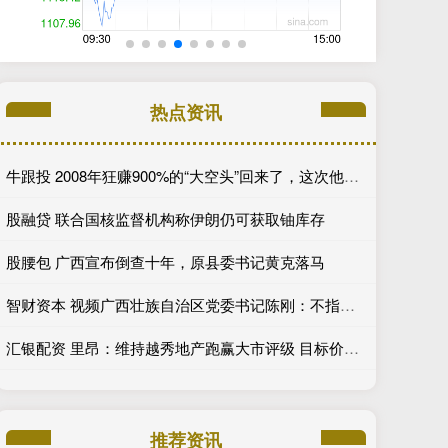
热点资讯
牛跟投 2008年狂赚900%的“大空头”回来了，这次他瞄准了美国保险公司，甚至包括伯克希尔......
股融贷 联合国核监督机构称伊朗仍可获取铀库存
股腰包 广西宣布倒查十年，原县委书记黄克落马
智财资本 视频广西壮族自治区党委书记陈刚：不指望AI大赛被历史记录 只为民众赶上这个时代
汇银配资 里昂：维持越秀地产跑赢大市评级 目标价升至51港元
推荐资讯