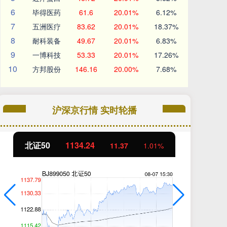
6
毕得医药
61.6
20.01%
6.12%
7
五洲医疗
83.62
20.01%
18.37%
8
耐科装备
49.67
20.01%
6.83%
9
一博科技
53.33
20.01%
17.26%
10
方邦股份
146.16
20.00%
7.68%
沪深京行情 实时轮播
北证50
1134.24
创
11.37
1.01%