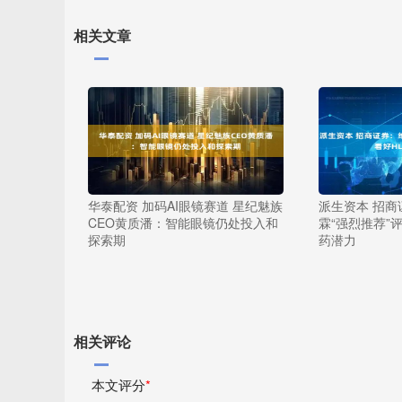
相关文章
华泰配资 加码AI眼镜赛道 星纪魅族
派生资本 招
CEO黄质潘：智能眼镜仍处投入和
霖“强烈推荐”评
探索期
药潜力
相关评论
本文评分
*