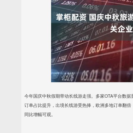
深证成指
14311.01
.68
1.02%
200.89
1
今年国庆中秋假期带动长线游走强。多家OTA平台数
订单占比提升，出境长线游受热捧，欧洲多地订单翻倍
同比增幅可观。