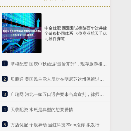
中金优配 西测测试携陕西华达共建
全链条协同体系 卡位商业航天千亿
元器件赛道
1
​掌柜配资 国庆中秋旅游“量价齐升”，现存旅游相关企业近260万家
2
​贝股通 美国民主党人反对在明尼苏达州保留过多联邦执法人员
3
​广瑞网 河北一家五口遇害案未当庭宣判，律师：被告认罪认罚
4
​天载配资 水瓶是典型的想要爱情
5
​万店优配 个股异动 当虹科技20cm涨停 拟发行不超过5亿元科技创新债券