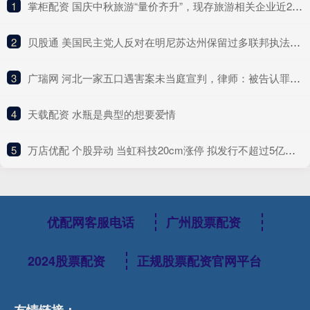
1
​掌柜配资 国庆中秋旅游“量价齐升”，现存旅游相关企业近260万家
2
​贝股通 美国民主党人反对在明尼苏达州保留过多联邦执法人员
3
​广瑞网 河北一家五口遇害案未当庭宣判，律师：被告认罪认罚
4
​天载配资 水瓶是典型的想要爱情
5
​万店优配 个股异动 当虹科技20cm涨停 拟发行不超过5亿元科技创新债券
优配网客服电话
广州股票配资
2024股票配资
正规股票配资官网平台
友情链接：