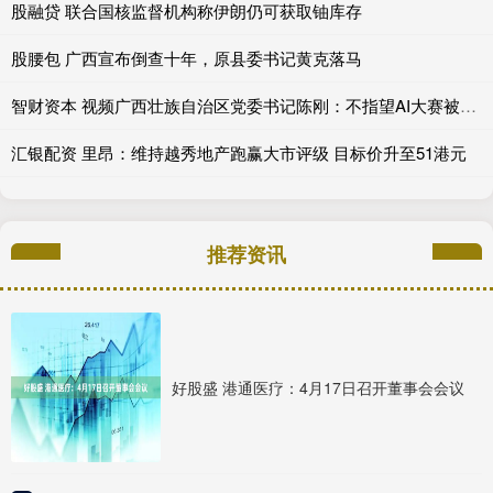
股融贷 联合国核监督机构称伊朗仍可获取铀库存
股腰包 广西宣布倒查十年，原县委书记黄克落马
智财资本 视频广西壮族自治区党委书记陈刚：不指望AI大赛被历史记录 只为民众赶上这个时代
汇银配资 里昂：维持越秀地产跑赢大市评级 目标价升至51港元
推荐资讯
好股盛 港通医疗：4月17日召开董事会会议