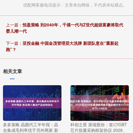
优配网客服电话提示：文章来自网络，不代表本站观点。
上一篇：
恒盈策略 到2040年，千禧一代与Z世代超级富豪将取代
婴儿潮一代
下一篇：
亚投金融 中国金茂管理层大洗牌 新团队意在“重新起
跑”？
相关文章
多多策略 晶圆代工半年报：晶
科创之星 派瑞股份：签订IGBT
合集成毛利率优于另外两家 新
芯片批量采购框架协议 2028、