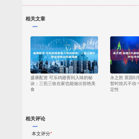
相关文章
盛康配资 可乐鸡翅香到入味的秘
永之胜 英国5
诀：三煎三收在家也能做出惊艳美
暂时按兵不动
食
定性
相关评论
本文评分
*