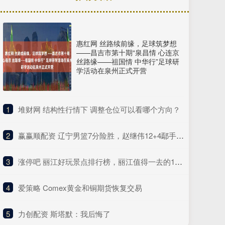
惠红网 丝路续前缘，足球筑梦想
——昌吉市第十期“泉昌情 心连京
丝路缘——祖国情 中华行”足球研
学活动在泉州正式开营
1
​堆财网 结构性行情下 调整仓位可以看哪个方向？
2
​赢赢顺配资 辽宁男篮7分险胜，赵继伟12+4鄢手骐18分 北控新后场双枪合砍41分
3
​涨停吧 丽江好玩景点排行榜，丽江值得一去的10大景点，全部去过才算真正玩转丽江！
4
​爱策略 Comex黄金和铜期货恢复交易
5
​力创配资 斯塔默：我后悔了