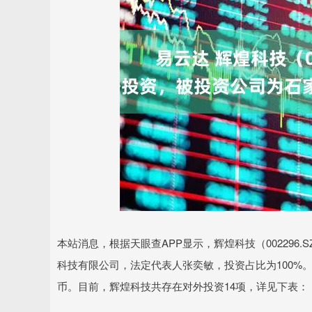
深证成指
14311.01
.68
1.02%
200.89
1
本站消息，根据天眼查APP显示，辉煌科技（00229
科技有限公司，法定代表人张奕敏，投资占比为100%。
币。目前，辉煌科技共存在对外投资14项，详见下表：