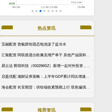
热点资讯
宝融配资 曾毓群给固态电池泼了盆冷水
汇银配资 阿联酋退出欧佩克增产单干 其他产油国和油价怎么办
易云达 辉煌科技（002296SZ）新增一起对外投资，被投资公司为石家庄辉煌智控轨道科技有限公司
启盈优配 湘财证券策略：上半年GDP累计同比增速略超预期 A股指数持续震荡上行
海会配资 长安期货：供给端收紧预期上行 双焦偏强运行
推荐资讯