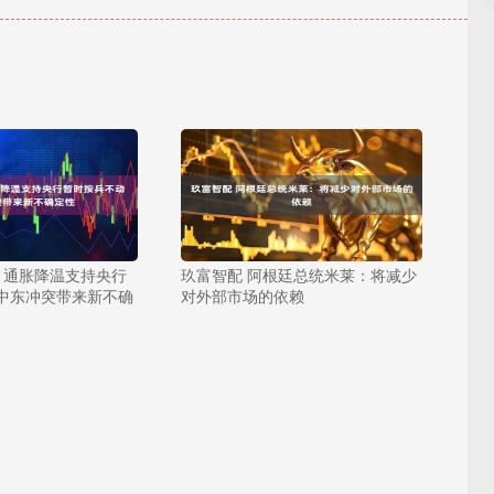
月通胀降温支持央行
玖富智配 阿根廷总统米莱：将减少
 中东冲突带来新不确
对外部市场的依赖