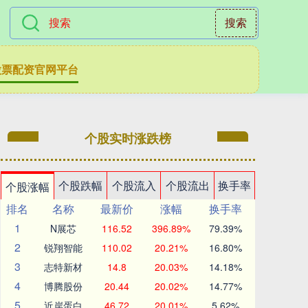
搜索
股票配资官网平台
个股实时涨跌榜
个股跌幅
个股流入
个股流出
换手率
个股涨幅
排名
名称
最新价
涨幅
换手率
1
N展芯
116.52
396.89%
79.39%
2
锐翔智能
110.02
20.21%
16.80%
3
志特新材
14.8
20.03%
14.18%
4
博腾股份
20.44
20.02%
14.77%
5
近岸蛋白
46.72
20.01%
5.62%