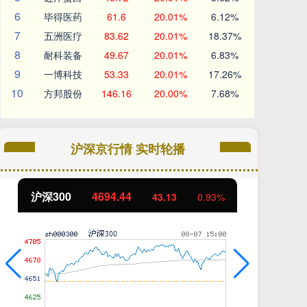
6
毕得医药
61.6
20.01%
6.12%
7
五洲医疗
83.62
20.01%
18.37%
8
耐科装备
49.67
20.01%
6.83%
9
一博科技
53.33
20.01%
17.26%
10
方邦股份
146.16
20.00%
7.68%
沪深京行情 实时轮播
北证50
1134.24
创
11.37
1.01%