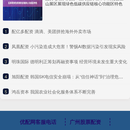
山展区展现绿色低碳供应链核心功能区特色
1
​配亿多配资 滴滴、美团拼抢海外外卖市场
2
​凤凰配资 小污染造成大危害！警惕AI数据污染引发现实风险
3
​明珠国际 德明利正筹划再融资事项 经营环境未发生重大变化
4
​旭阳配资 韩国SK电信安全崩塌：从“信任神话”到“治理危机”的行业警示
5
​鸿岳资本 我国农业社会化服务体系不断完善
优配网客服电话
广州股票配资