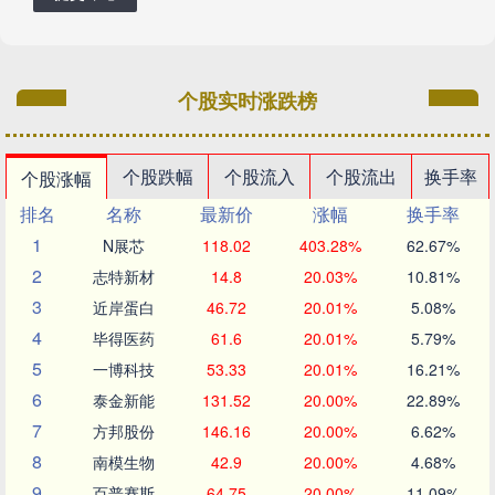
个股实时涨跌榜
个股跌幅
个股流入
个股流出
换手率
个股涨幅
排名
名称
最新价
涨幅
换手率
1
N展芯
118.02
403.28%
62.67%
2
志特新材
14.8
20.03%
10.81%
3
近岸蛋白
46.72
20.01%
5.08%
4
毕得医药
61.6
20.01%
5.79%
5
一博科技
53.33
20.01%
16.21%
6
泰金新能
131.52
20.00%
22.89%
7
方邦股份
146.16
20.00%
6.62%
8
南模生物
42.9
20.00%
4.68%
9
百普赛斯
64.75
20.00%
11.09%