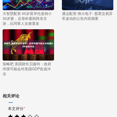
大智慧配资 65岁莫华伦迷倒小
通达配资 烽火电子: 股票交易异
30岁妻，岳母朴素助阵东京
常波动的公告内容摘要
游，比同辈人女婿显老
策略吧 美国财长贝森特：政府
停摆可能会对美国GDP造成冲
击
相关评论
本文评分
*