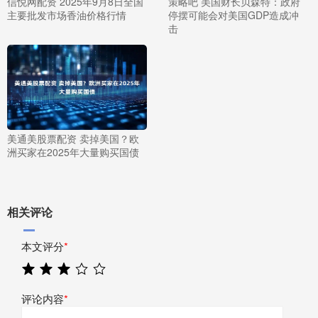
信悦网配资 2025年9月8日全国
策略吧 美国财长贝森特：政府
主要批发市场香油价格行情
停摆可能会对美国GDP造成冲
击
美通美股票配资 卖掉美国？欧
洲买家在2025年大量购买国债
相关评论
本文评分
*
评论内容
*