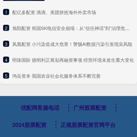
1
​配亿多配资 滴滴、美团拼抢海外外卖市场
2
​旭阳配资 韩国SK电信安全崩塌：从“信任神话”到“治理危机”的行业警示
3
​凤凰配资 小污染造成大危害！警惕AI数据污染引发现实风险
4
​明珠国际 德明利正筹划再融资事项 经营环境未发生重大变化
5
​鸿岳资本 我国农业社会化服务体系不断完善
优配网客服电话
广州股票配资
2024股票配资
正规股票配资官网平台