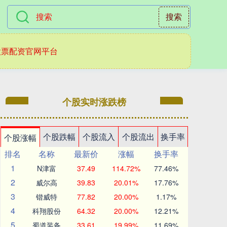
搜索
股票配资官网平台
个股实时涨跌榜
个股跌幅
个股流入
个股流出
换手率
个股涨幅
排名
名称
最新价
涨幅
换手率
1
N津富
37.49
114.72%
77.46%
2
威尔高
39.83
20.01%
17.76%
3
锴威特
77.82
20.00%
1.17%
4
科翔股份
64.32
20.00%
12.21%
5
蜀道装备
33.61
19.99%
11.69%