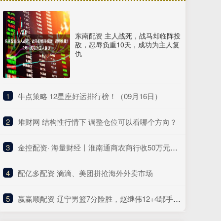
东南配资 主人战死，战马却临阵投
敌，忍辱负重10天，成功为主人复
仇
1
​牛点策略 12星座好运排行榜！（09月16日）
2
​堆财网 结构性行情下 调整仓位可以看哪个方向？
3
​金控配资· 海量财经丨淮南通商农商行收50万元罚单 时任副行长、房地产信贷部总经理同时被警告
4
​配亿多配资 滴滴、美团拼抢海外外卖市场
5
​赢赢顺配资 辽宁男篮7分险胜，赵继伟12+4鄢手骐18分 北控新后场双枪合砍41分