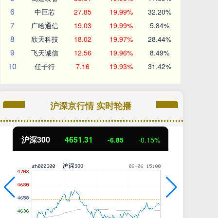
6
中巨芯
27.85
19.99%
32.20%
7
广哈通信
19.03
19.99%
5.84%
8
欣天科技
18.02
19.97%
28.44%
9
飞天诚信
12.56
19.96%
8.49%
10
任子行
7.16
19.93%
31.42%
沪深京行情 实时轮播
沪深300
4651.31
北
-6.85
-0.15%