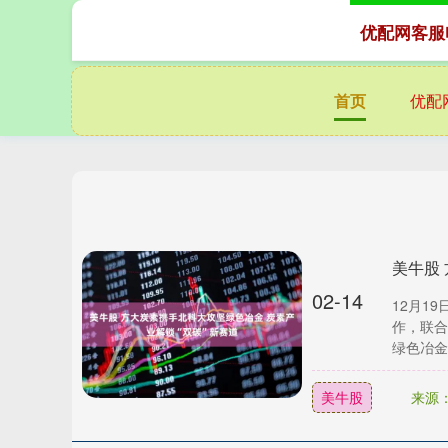
优配网客服
首页
优配
02-14
12月1
作，联合
绿色冶金技
美牛股
来源