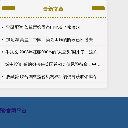
最新文章
宝融配资 曾毓群给固态电池泼了盆冷水
加配网 高盛：中国白酒最困难的阶段已经过去
牛跟投 2008年狂赚900%的“大空头”回来了，这次他瞄准了美国保险公司，甚至包括伯克希尔......
城中投资 伯纳姆接任英国首相英债风险待察，中国AI资产持续领涨，美国积极保障关键矿产---0624宏观脱水
股融贷 联合国核监督机构称伊朗仍可获取铀库存
配资官网平台