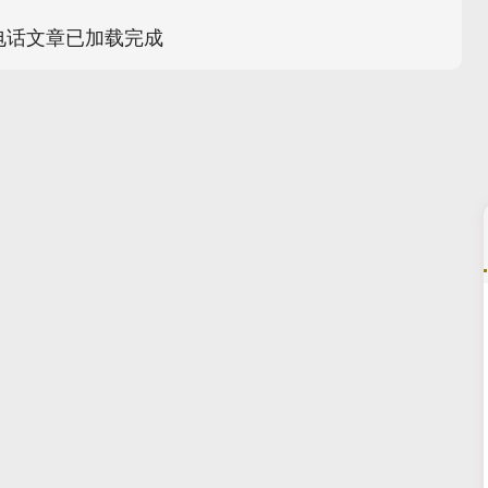
电话文章已加载完成
深证成指
14110.12
57%
-34.08
-0.24%