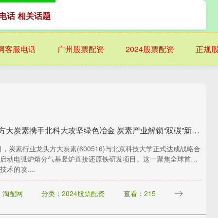
电话 相关话题
网客服电话
广州股票配资
2024股票配资
正规
美牛股 方大炭素携手北科大攻坚绿色冶金 炭素产业解锁“双碳”新赛道
9日，炭素行业龙头方大炭素(600516)与北京科技大学正式达成战略合
启动电弧炉熔分气基竖炉直接还原铁研发项目。这一聚焦全球首创
术的攻....
：淘配网
分类：2024股票配资
查看：215