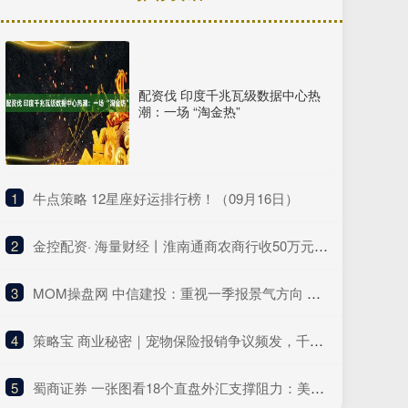
配资伐 印度千兆瓦级数据中心热
潮：一场 “淘金热”
1
​牛点策略 12星座好运排行榜！（09月16日）
2
​金控配资· 海量财经丨淮南通商农商行收50万元罚单 时任副行长、房地产信贷部总经理同时被警告
3
​MOM操盘网 中信建投：重视一季报景气方向 中期“AI+”仍是核心主线
4
​策略宝 商业秘密｜宠物保险报销争议频发，千万养宠人何去何从
5
​蜀商证券 一张图看18个直盘外汇支撑阻力：美元+欧系日系+商品货币+新兴货币(2025年6月5日)