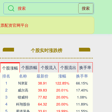
搜索
股票配资官网平台
个股实时涨跌榜
个股跌幅
个股流入
个股流出
换手率
个股涨幅
排名
名称
最新价
涨幅
换手率
1
N津富
38.91
122.85%
66.15%
2
威尔高
39.83
20.01%
17.40%
3
锴威特
77.82
20.00%
1.08%
4
科翔股份
64.32
20.00%
11.89%
5
蜀道装备
33.61
19.99%
11.55%