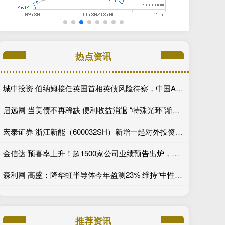
热点资讯
城中投资 伯纳姆接任英国首相英债风险待察，中国AI资产持续领涨，美国积极保障关键矿产---0624宏观脱水
启远网 当美债不再稀缺 便利收益消退 “特殊光环”渐行渐远
宏泰证券 浙江新能（600032SH）新增一起对外投资，被投资公司为浙江浙能碳资产管理有限公司
金信达 预喜率上升！超1500家公司业绩预告出炉，这些行业超预期
森利网 高盛：降华虹半导体今年盈测23% 维持“中性”评级 目标价上调至469港元
推荐资讯