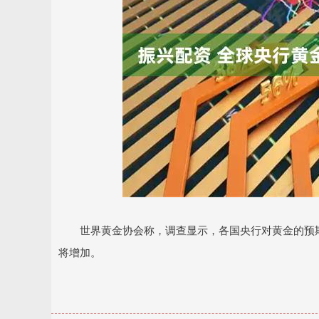
上证指数
3884.25
80
-0.50%
5.82
0.1
世界黄金协会称，调查显示，各国央行对黄金的预期持
将增加。