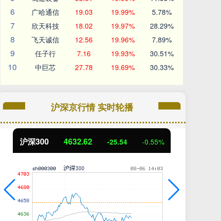
6
广哈通信
19.03
19.99%
5.78%
7
欣天科技
18.02
19.97%
28.29%
8
飞天诚信
12.56
19.96%
7.89%
9
任子行
7.16
19.93%
30.51%
10
中巨芯
27.78
19.69%
30.33%
沪深京行情 实时轮播
沪深300
4632.62
北
-25.54
-0.55%