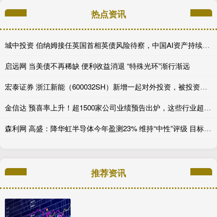
热点资讯
城中投资 伯纳姆接任英国首相英债风险待察，中国AI资产持续领涨，美国积极保障关键矿产---0624宏观脱水
启远网 当美债不再稀缺 便利收益消退 “特殊光环”渐行渐远
宏泰证券 浙江新能（600032SH）新增一起对外投资，被投资公司为浙江浙能碳资产管理有限公司
金信达 预喜率上升！超1500家公司业绩预告出炉，这些行业超预期
森利网 高盛：降华虹半导体今年盈测23% 维持“中性”评级 目标价上调至469港元
推荐资讯