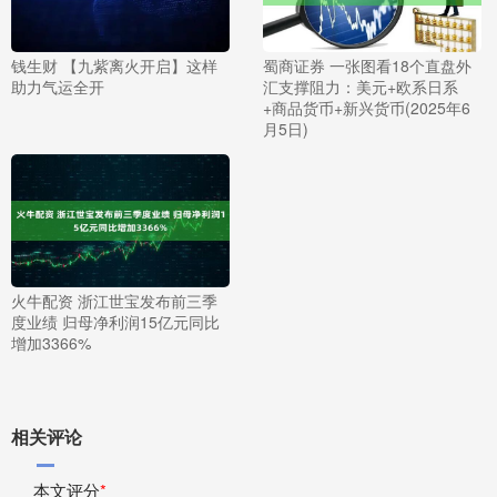
钱生财 【九紫离火开启】这样
蜀商证券 一张图看18个直盘外
助力气运全开
汇支撑阻力：美元+欧系日系
+商品货币+新兴货币(2025年6
月5日)
火牛配资 浙江世宝发布前三季
度业绩 归母净利润15亿元同比
增加3366%
相关评论
本文评分
*