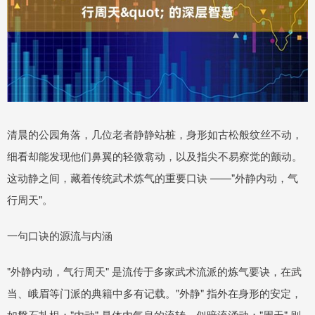
清晨的公园角落，几位老者静静站桩，身形如古松般纹丝不动，
细看却能发现他们鼻翼的轻微翕动，以及指尖不易察觉的颤动。
这动静之间，藏着传统武术炼气的重要口诀 ——"外静内动，气
行周天"。
一句口诀的源流与内涵
"外静内动，气行周天" 是流传于多家武术流派的炼气要诀，在武
当、峨眉等门派的典籍中多有记载。"外静" 指外在身形的安定，
如磐石扎根；"内动" 是体内气息的流转，似暗流涌动；"周天" 则