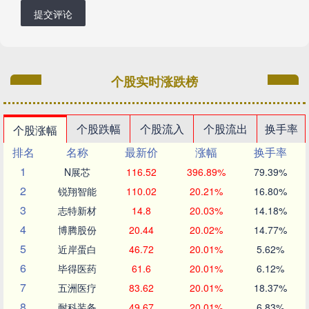
提交评论
个股实时涨跌榜
个股跌幅
个股流入
个股流出
换手率
个股涨幅
排名
名称
最新价
涨幅
换手率
1
N展芯
116.52
396.89%
79.39%
2
锐翔智能
110.02
20.21%
16.80%
3
志特新材
14.8
20.03%
14.18%
4
博腾股份
20.44
20.02%
14.77%
5
近岸蛋白
46.72
20.01%
5.62%
6
毕得医药
61.6
20.01%
6.12%
7
五洲医疗
83.62
20.01%
18.37%
8
耐科装备
49.67
20.01%
6.83%