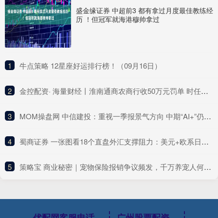
盛金缘证券 中超前3 都有拿过月度最佳教练经
历 ！但冠军就海港穆帅拿过
1
​牛点策略 12星座好运排行榜！（09月16日）
2
​金控配资· 海量财经丨淮南通商农商行收50万元罚单 时任副行长、房地产信贷部总经理同时被警告
3
​MOM操盘网 中信建投：重视一季报景气方向 中期“AI+”仍是核心主线
4
​蜀商证券 一张图看18个直盘外汇支撑阻力：美元+欧系日系+商品货币+新兴货币(2025年6月5日)
5
​策略宝 商业秘密｜宠物保险报销争议频发，千万养宠人何去何从
优配网客服电话
广州股票配资