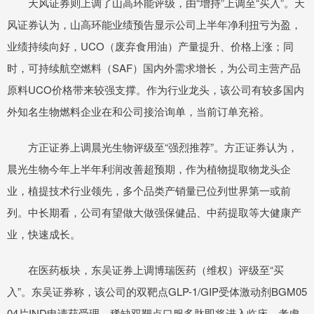
天风证券则上调了山高环能评级，由“增持”上调至“买入”。天
风证券认为，山高环能业绩预告显示公司上半年净利扭亏为盈，
业绩持续向好，UCO（废弃食用油）产量提升、价格上涨；同
时，可持续航空燃料（SAF）国内外需求增长，为公司主营产品
原料UCO价格带来较强支撑。作为行业龙头，该公司有较多国内
外知名生物燃料企业在和公司接洽询单，当前订单充裕。
方正证券上调晨光生物评级至“强烈推荐”。方正证券认为，
晨光生物今年上半年利润改善超预期，作为植物提取物龙头企
业，植提技术行业领先，多个品类产销量已位列世界第一或前
列。中长期看，公司有望做大做强保健品、中药提取等大健康产
业，快速成长。
在医药板块，东吴证券上调博瑞医药（维权）评级至“买
入”。东吴证券称，该公司的双靶点GLP-1/GIP受体激动剂BGM05
04片IND申请获受理，稀缺双靶点口服多肽即将进入临床，考虑