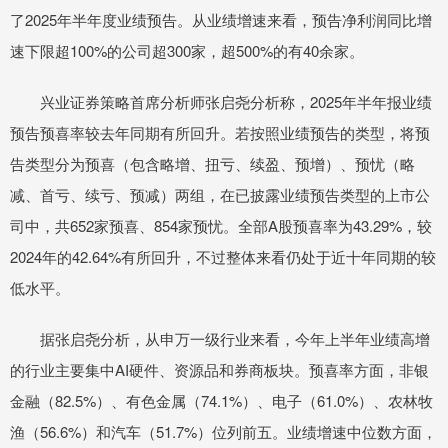
了2025年半年度业绩预告。从业绩增速来看，预告净利润同比增
速下限超100%的公司超300家，超500%的有40余家。
兴业证券策略首席分析师张启尧分析称，2025年半年报业绩
预告预喜率较去年同期有所回升。若按照业绩预告的类型，将预
告类型分为预喜（包含略增、扭亏、续盈、预增）、预忧（略
减、首亏、续亏、预减）两组，在已披露业绩预告类型的上市公
司中，共652家预喜、854家预忧。全部A股预喜率为43.29%，较
2024年的42.64%有所回升，不过整体来看仍处于近十年同期的较
低水平。
据张启尧分析，从申万一级行业来看，今年上半年业绩高增
的行业主要集中AI硬件、资源品和券商板块。预喜率方面，非银
金融（82.5%）、有色金属（74.1%）、电子（61.0%）、农林牧
渔（56.6%）和汽车（51.7%）位列前五。业绩增速中位数方面，