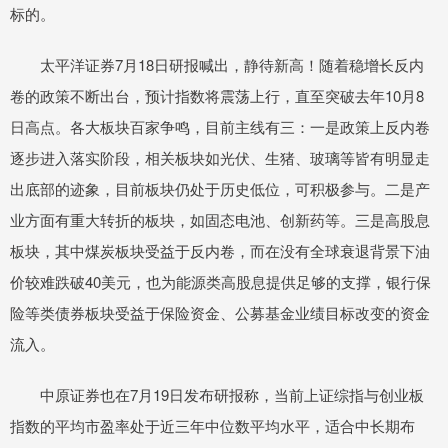
标的。
太平洋证券7月18日研报喊出，静待新高！随着稳增长反内
卷的政策不断出台，预计指数将震荡上行，直至突破去年10月8
日高点。各大板块百家争鸣，目前主线有三：一是政策上反内卷
逐步进入落实阶段，相关板块如光伏、生猪、玻璃等皆有明显走
出底部的迹象，目前板块仍处于历史低位，可积极参与。二是产
业方面有重大转折的板块，如固态电池、创新药等。三是高股息
板块，其中煤炭板块受益于反内卷，而在没有全球衰退背景下油
价较难跌破40美元，也为能源类高股息提供足够的支撑，银行保
险等类债券板块受益于保险资金、公募基金业绩目标改变的资金
流入。
中原证券也在7月19日发布研报称，当前上证综指与创业板
指数的平均市盈率处于近三年中位数平均水平，适合中长期布