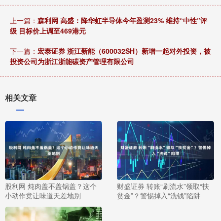
上一篇：
森利网 高盛：降华虹半导体今年盈测23% 维持“中性”评
级 目标价上调至469港元
下一篇：
宏泰证券 浙江新能（600032SH）新增一起对外投资，被
投资公司为浙江浙能碳资产管理有限公司
相关文章
股利网 炖肉盖不盖锅盖？这个
财盛证券 转账“刷流水”领取“扶
小动作竟让味道天差地别
贫金”？警惕掉入“洗钱”陷阱