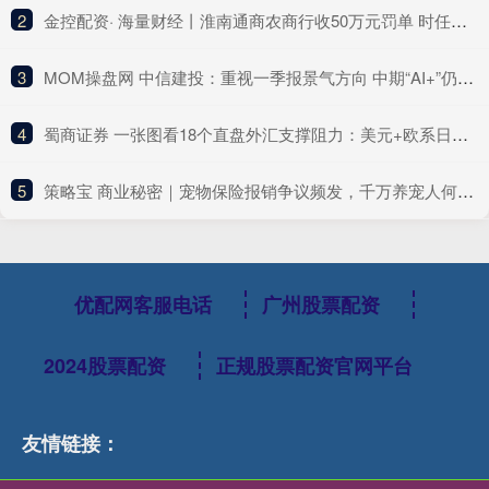
2
​金控配资· 海量财经丨淮南通商农商行收50万元罚单 时任副行长、房地产信贷部总经理同时被警告
3
​MOM操盘网 中信建投：重视一季报景气方向 中期“AI+”仍是核心主线
4
​蜀商证券 一张图看18个直盘外汇支撑阻力：美元+欧系日系+商品货币+新兴货币(2025年6月5日)
5
​策略宝 商业秘密｜宠物保险报销争议频发，千万养宠人何去何从
优配网客服电话
广州股票配资
2024股票配资
正规股票配资官网平台
友情链接：