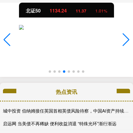
北证50
1134.24
11.37
1.01%
热点资讯
城中投资 伯纳姆接任英国首相英债风险待察，中国AI资产持续领涨，美国积极保障关键矿产---0624宏观脱水
启远网 当美债不再稀缺 便利收益消退 “特殊光环”渐行渐远