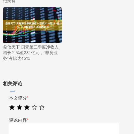
艳美食
鼎信天下 贝壳第三季度净收入
增长21%至231亿元，“非房业
务”占比达45%
相关评论
本文评分
*
评论内容
*