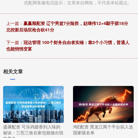
优配网客服电话提示：文章来自网络，不代表本站观点。
上一篇：
赢赢顺配资 辽宁男篮7分险胜，赵继伟12+4鄢手骐18分
北控新后场双枪合砍41分
下一篇：
冠达管理 100个财务自由者实锤：靠3个小习惯，普通人
也能悄悄变富
相关文章
盛康配资 可乐鸡翅香到入味的
鸿E配资 黑龙江两个平台拟入选
秘诀：三煎三收在家也能做出惊
国家级名单