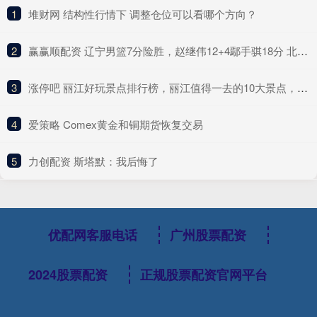
1
​堆财网 结构性行情下 调整仓位可以看哪个方向？
2
​赢赢顺配资 辽宁男篮7分险胜，赵继伟12+4鄢手骐18分 北控新后场双枪合砍41分
3
​涨停吧 丽江好玩景点排行榜，丽江值得一去的10大景点，全部去过才算真正玩转丽江！
4
​爱策略 Comex黄金和铜期货恢复交易
5
​力创配资 斯塔默：我后悔了
优配网客服电话
广州股票配资
2024股票配资
正规股票配资官网平台