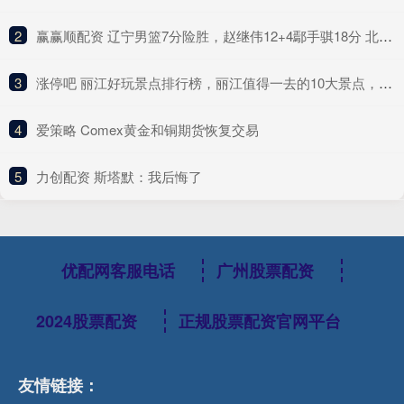
2
​赢赢顺配资 辽宁男篮7分险胜，赵继伟12+4鄢手骐18分 北控新后场双枪合砍41分
3
​涨停吧 丽江好玩景点排行榜，丽江值得一去的10大景点，全部去过才算真正玩转丽江！
4
​爱策略 Comex黄金和铜期货恢复交易
5
​力创配资 斯塔默：我后悔了
优配网客服电话
广州股票配资
2024股票配资
正规股票配资官网平台
友情链接：