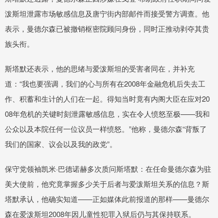
泼斯坦泄露市场敏感信息及唐宁街内部邮件而接受警方调查。他
表示，曼德尔森已被撤销枢密院顾问身份，同时正推动剥夺其贵
族头衔。
斯塔默还表示，他的思绪与爱泼斯坦的受害者同在，并补充
道：“我也要强调，我们的心与所有在2008年金融危机后失去工
作、积蓄和生计的人们在一起。得知当时竟有内阁大臣在应对20
08年危机的关键时刻泄露敏感信息，实在令人愤怒至极——我和
公众以及本院任何一位议员一样愤怒。”他称，曼德尔森“背叛了
我们的国家、议会以及我的政党”。
保守党领袖凯米·巴德诺赫多次质问斯塔默：在任命曼德尔森为驻
美大使前，他究竟掌握多少关于后者与爱泼斯坦关系的信息？斯
塔默承认，他确实知道——正如媒体此前报道的那样——曼德尔
森在爱泼斯坦2008年因儿童性犯罪入狱后仍与其保持联系。