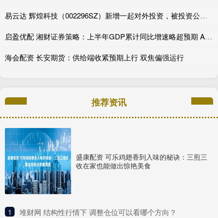
易云达 辉煌科技（002296SZ）新增一起对外投资，被投资公司为石家庄辉煌智控轨道科技有限公司
启盈优配 湘财证券策略：上半年GDP累计同比增速略超预期 A股指数持续震荡上行
海会配资 长安期货：供给端收紧预期上行 双焦偏强运行
推荐资讯
盛康配资 可乐鸡翅香到入味的秘诀：三煎三
收在家也能做出惊艳美食
1
​堆财网 结构性行情下 调整仓位可以看哪个方向？