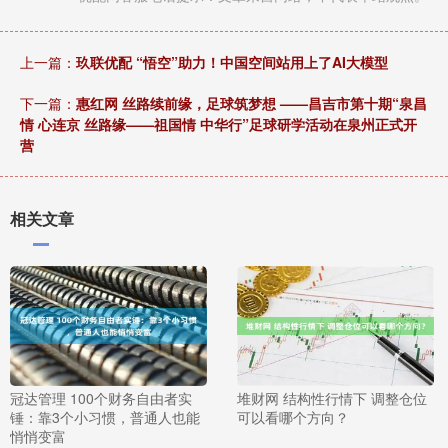
上一篇：
玖联优配 “悟空”助力！中国空间站用上了AI大模型
下一篇：
惠红网 丝路续前缘，足球筑梦想 ——昌吉市第十期“泉昌
情 心连京 丝路缘——祖国情 中华行”足球研学活动在泉州正式开
营
相关文章
冠达管理 100个财务自由者实
堆财网 结构性行情下 调整仓位
锤：靠3个小习惯，普通人也能
可以看哪个方向？
悄悄变富