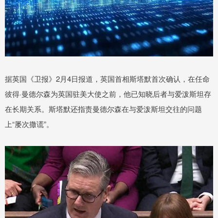
据英国《卫报》2月4日报道，英国首相斯塔默首次确认，在任命
彼得·曼德尔森为英国驻美大使之前，他已知晓后者与爱泼斯坦存
在长期关系。斯塔默还指责曼德尔森在与爱泼斯坦交往的问题
上“屡次撒谎”。