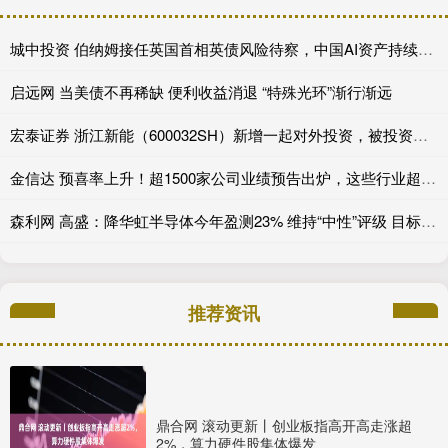
城中投资 伯纳姆接任英国首相英债风险待察，中国AI资产持续领涨，美国积极保障关键矿产---0624宏观脱水
启远网 当美债不再稀缺 便利收益消退 “特殊光环”渐行渐远
宏泰证券 浙江新能（600032SH）新增一起对外投资，被投资公司为浙江浙能碳资产管理有限公司
金信达 预喜率上升！超1500家公司业绩预告出炉，这些行业超预期
森利网 高盛：降华虹半导体今年盈测23% 维持“中性”评级 目标价上调至469港元
推荐资讯
鼎合网 滚动更新丨创业板指高开高走涨超
2%，算力硬件股集体爆发