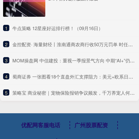
1
​牛点策略 12星座好运排行榜！（09月16日）
2
​金控配资· 海量财经丨淮南通商农商行收50万元罚单 时任副行长、房地产信贷部总经理同时被警告
3
​MOM操盘网 中信建投：重视一季报景气方向 中期“AI+”仍是核心主线
4
​蜀商证券 一张图看18个直盘外汇支撑阻力：美元+欧系日系+商品货币+新兴货币(2025年6月5日)
5
​策略宝 商业秘密｜宠物保险报销争议频发，千万养宠人何去何从
优配网客服电话
广州股票配资