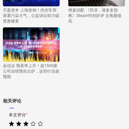
天盈资本 上海首例！伪劣车用
维嘉优配 《导演，请多多指
尿素污染大气，公益诉讼助力碳
教》Steam特别好评 女角颜值
普惠修复
高
金信达 预喜率上升！超1500家
公司业绩预告出炉，这些行业超
预期
相关评论
本文评分
*