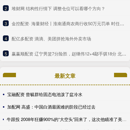
2
​堆财网 结构性行情下 调整仓位可以看哪个方向？
3
​金控配资· 海量财经丨淮南通商农商行收50万元罚单 时任副行长、房地产信贷部总经理同时被警告
4
​配亿多配资 滴滴、美团拼抢海外外卖市场
5
​赢赢顺配资 辽宁男篮7分险胜，赵继伟12+4鄢手骐18分 北控新后场双枪合砍41分
最新文章
宝融配资 曾毓群给固态电池泼了盆冷水
加配网 高盛：中国白酒最困难的阶段已经过去
牛跟投 2008年狂赚900%的“大空头”回来了，这次他瞄准了美国保险公司，甚至包括伯克希尔......