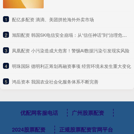
1
​配亿多配资 滴滴、美团拼抢海外外卖市场
2
​旭阳配资 韩国SK电信安全崩塌：从“信任神话”到“治理危机”的行业警示
3
​凤凰配资 小污染造成大危害！警惕AI数据污染引发现实风险
4
​明珠国际 德明利正筹划再融资事项 经营环境未发生重大变化
5
​鸿岳资本 我国农业社会化服务体系不断完善
优配网客服电话
广州股票配资
2024股票配资
正规股票配资官网平台