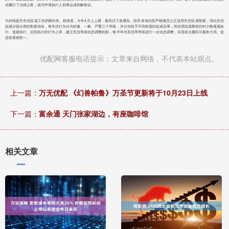
动履行了法律义务，或与申请执行人协商达成和解协议。
为持续提升失信惩戒工作的靶向性、精准度，今年4月上上通，最高法下发通知，指导各地法院严格规范公正适用失信惩戒制度，强化失信
惩戒分级分类的制度供给，将失信行为分为轻微、一般、严重三个等级，并分别给予不同程度的惩戒后果；把信用惩戒聚焦到对少数规避执
行、逃避执行、抗拒执行的行为上来，建立失信等级动态调整机制，每半年对其信用等级进行一次动态调整，实现依法履职与服务大局、促
进发展相统一。
优配网客服电话提示：文章来自网络，不代表本站观点。
上一篇：
万无优配 《幻兽帕鲁》万圣节更新将于10月23日上线
下一篇：
富余通 天门张家湖边，有座咖啡馆
相关文章