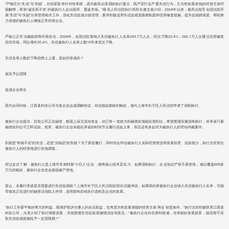
“严格区分‘失信’与‘失能’，分别采取有针对性举措，成为最高法强调的执行要点，既严厉打击严重失信行为，又为有发展潜能的经营主体纾
困解绑，帮助‘诚实而不幸’的被执行人走出困局、重返市场。”最高人民法院执行局局长黄文俊介绍，2024年以来，最高法指导全国法院开
展“失信”与“失能”分类管理相关工作，强化失信惩戒分级管理，要求积极适用失信惩戒宽限期制度和信用修复措施，提升惩戒精准度、帮助努
力偿债的被执行人继续正常经营企业。
严格公正司法赋能营商环境优化：2024年，全国法院新纳入失信被执行人名单245.7万人次，同比下降23.4%；282.1万人次通过信用修复
回归市场，同比增长35.4%，失信被执行人名单人数10年来首次下降。
失信名单人数的下降趋势上上通，是如何形成的？
据实予以宽限
促成企业再生
因为合同纠纷，江西某科技公司与某企业达成调解协议，却没能如期收到账款，便向上海市长宁区人民法院申请了强制执行。
被执行企业提出，目前公司正在融资，账面上虽无流动资金，但已有一笔较大的融资款项能近期到位，希望暂缓实施强制执行，并承诺只要
融资款到位可立即还款。然而，被执行企业未能在承诺的时间节点履行还款义务，而且还有多起作为被执行人的劳动仲裁案件。
到底是“有钱不还”的失信，还是“没钱还”的失能？为了督促履行，同时综合评估被执行人实际经营情况和发展前景、还款能力，执行法官前往
被执行人的经营地进行实地调查。
经过走访了解，被执行人是上海市专精特新“小巨人”企业，拥有核心技术及实力。如果强制执行，企业知识产权不易变现，难以覆盖600多
万元的账款，被执行企业也会面临破产境地。
那么，未履行承诺是否需要进行失信惩戒呢？上海市长宁区人民法院副院长沈建坤说，如果因此将被执行企业纳入失信被执行人名单，可能
导致其正在进行的融资活动陷入停滞，进而影响后续执行进程及企业的发展。
“执行工作要平衡好两方的利益，既维护胜诉当事人的合法权益，也考虑为有发展潜能的经营主体‘再生’创造条件。”执行法官积极联系江西某
科技公司，向其介绍了执行调查进展，并就暂缓失信惩戒措施情况征询意见：“被执行企业存在暂时困难，但有较好发展前景，能否暂不采
取失信惩戒措施给予一定宽限期？”