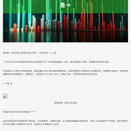
原标题：失信名单人数何以首次下降？（法治头条）上上通
《中共中央关于制定国民经济和社会发展第十五个五年规划的建议》提出，健全国家执行体制，有效解决“执行难”问题。
严格规范公正适用失信惩戒制度，是推动解决“执行难”问题的重要举措。如何持续提升失信惩戒工作的靶向性、精准度和便捷性，把信用惩
戒聚焦到少数规避执行、逃避执行、抗拒执行行为上来？近日，记者对上海、江西等地法院做法进行采访。
——编 者
数据来源：最高人民法院
到底是“有钱不还”还是“没钱还不了”？
这是法院受理“申请强制执行”案件后，首先要甄别、判断的问题。这关系惩戒措施的精准适用、当事人合法权益的平等保护。如果“有能力
还”却拒不履行法院裁判文书义务，将被列入失信被执行人名单。