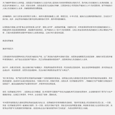
为了确保申请执行人的利益，法院提出可由被执行人法定代表人提供执行担保并限制其出境的方式，取代纳入失信被执行人名单的措施，以
此适当约束被执行人。此后，经多次协商，法院促成双方达成执行和解，江西某科技公司同意给予被执行人3个月的宽限期，暂不将被执行
人纳入失信被执行人名单，并解除限制高消费措施。
在和解期内，执行法官多次联系双方当事人，保持沟通渠道畅通上上通，增强互信。今年3月底，被执行企业顺利获得融资后，主动支付了
执行款。此外，多起劳动仲裁执行案件也得以顺利执行完毕，案件得到圆满解决。
以强制执行措施上的“缓”换企业经营发展上的“进”、债权人的“得”，由双输变双赢。沈建坤介绍，对有发展前景但暂时存在困难的被执行人，
积极适用失信惩戒宽限期制度，根据案件实际情况，给予被执行人1至3个月的宽限期，让陷入资金流动性危机的被执行人得以继续生产经
营，又最大程度保障所涉案件申请执行人的胜诉权益，让执行有力度也有温度。
推进信用修复
激发市场活力
江西省抚州市的某塑料科技公司此前为建设生产线，以厂房设备为抵押向某银行贷款，但因资金链断裂无法偿还债务，被银行诉至法院并被
申请强制执行。由于该企业违反财产报告令，无正当理由逾期未报告财产，法院将其纳入失信被执行人名单。
执行中，办案法官发现，该企业银行账户余额较少，而抵押设备因专用性强，司法拍卖以流拍告终。该企业也同样面临困境：虽与其他企业
达成合作、有发展前景，但受失信惩戒影响，无法从银行再获取资金用于扩大再生产。
“有订单无资金、有产能无信用”的死循环如何破解？“法院积极组织座谈会，说明该企业陷入困境的主因是技术升级导致的资金链紧张，而非
恶意逃废债，促成双方达成分期还款协议。”办案法官介绍，经银行同意，法院出具《信用修复证明书》，明确标注“在严格履行分期还款计
划前提下，建议金融机构给予必要经营支持”，并暂停对其信用惩戒。
依托《信用修复证明书》，法院将企业订单数据、技术革新等“沉睡资产”转化为金融机构可识别的信用资本，企业顺利获得了用于扩大生产
规模的资金，以满足订单需求。半年内，企业偿还了债务，重焕生机。
“针对因市场风险陷入债务泥潭但具备造血能力的企业，信用修复并非简单摘除失信标签。”抚州市宜黄县人民法院相关负责人说，一方面，
凭借《信用修复证明书》破解执行僵局；另一方面，依托共管账户监管、回款定向扣划等配套措施，将债务清偿嵌入企业经营全过程，实
现“助企纾困”与“兑现债权”的同频共振，促使涉执企业从“被动偿债”转向“主动造血”，为优化营商环境注入动能。