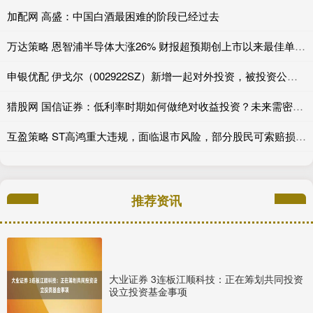
加配网 高盛：中国白酒最困难的阶段已经过去
万达策略 恩智浦半导体大涨26% 财报超预期创上市以来最佳单日表现
申银优配 伊戈尔（002922SZ）新增一起对外投资，被投资公司为江西源点新材料有限公司
猎股网 国信证券：低利率时期如何做绝对收益投资？未来需密切关注AI技术革命对生产率的影响
互盈策略 ST高鸿重大违规，面临退市风险，部分股民可索赔损失！
推荐资讯
大业证券 3连板江顺科技：正在筹划共同投资
设立投资基金事项