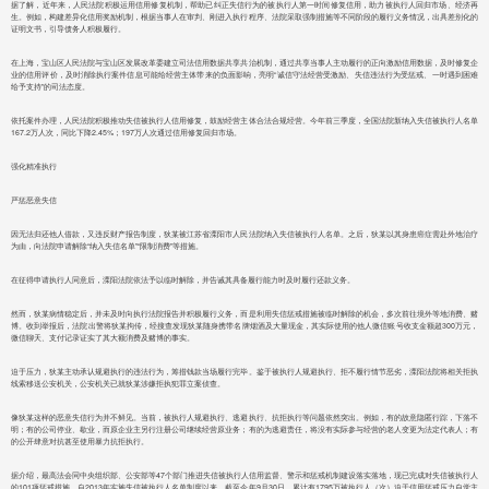
据了解，近年来，人民法院积极运用信用修复机制，帮助已纠正失信行为的被执行人第一时间修复信用，助力被执行人回归市场、经济再
生。例如，构建差异化信用奖励机制，根据当事人在审判、刚进入执行程序、法院采取强制措施等不同阶段的履行义务情况，出具差别化的
证明文书，引导债务人积极履行。
在上海，宝山区人民法院与宝山区发展改革委建立司法信用数据共享共治机制，通过共享当事人主动履行的正向激励信用数据，及时修复企
业的信用评价，及时消除执行案件信息可能给经营主体带来的负面影响，亮明“诚信守法经营受激励、失信违法行为受惩戒、一时遇到困难
给予支持”的司法态度。
依托案件办理，人民法院积极推动失信被执行人信用修复，鼓励经营主体合法合规经营。今年前三季度，全国法院新纳入失信被执行人名单
167.2万人次，同比下降2.45%；197万人次通过信用修复回归市场。
强化精准执行
严惩恶意失信
因无法归还他人借款，又违反财产报告制度，狄某被江苏省溧阳市人民法院纳入失信被执行人名单。之后，狄某以其身患癌症需赴外地治疗
为由，向法院申请解除“纳入失信名单”“限制消费”等措施。
在征得申请执行人同意后，溧阳法院依法予以临时解除，并告诫其具备履行能力时及时履行还款义务。
然而，狄某病情稳定后，并未及时向执行法院报告并积极履行义务，而是利用失信惩戒措施被临时解除的机会，多次前往境外等地消费、赌
博。收到举报后，法院出警将狄某拘传，经搜查发现狄某随身携带名牌烟酒及大量现金，其实际使用的他人微信账号收支金额超300万元，
微信聊天、支付记录证实了其大额消费及赌博的事实。
迫于压力，狄某主动承认规避执行的违法行为，筹措钱款当场履行完毕。鉴于被执行人规避执行、拒不履行情节恶劣，溧阳法院将相关拒执
线索移送公安机关，公安机关已就狄某涉嫌拒执犯罪立案侦查。
像狄某这样的恶意失信行为并不鲜见。当前，被执行人规避执行、逃避执行、抗拒执行等问题依然突出。例如，有的故意隐匿行踪，下落不
明；有的公司停业、歇业，而原企业主另行注册公司继续经营原业务；有的为逃避责任，将没有实际参与经营的老人变更为法定代表人；有
的公开肆意对抗甚至使用暴力抗拒执行。
据介绍，最高法会同中央组织部、公安部等47个部门推进失信被执行人信用监督、警示和惩戒机制建设落实落地，现已完成对失信被执行人
的101项惩戒措施。自2013年实施失信被执行人名单制度以来，截至今年9月30日，累计有1795万被执行人（次）迫于信用惩戒压力自觉主