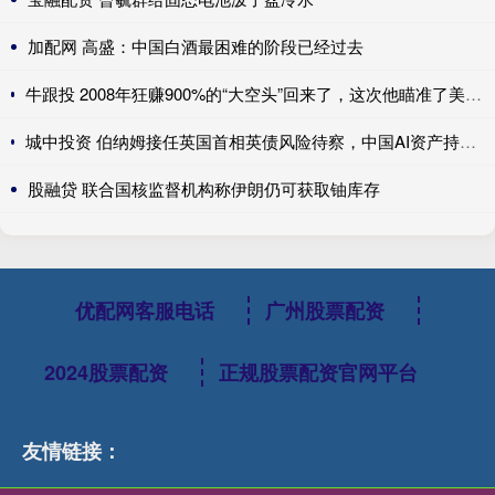
加配网 高盛：中国白酒最困难的阶段已经过去
牛跟投 2008年狂赚900%的“大空头”回来了，这次他瞄准了美国保险公司，甚至包括伯克希尔......
城中投资 伯纳姆接任英国首相英债风险待察，中国AI资产持续领涨，美国积极保障关键矿产---0624宏观脱水
股融贷 联合国核监督机构称伊朗仍可获取铀库存
优配网客服电话
广州股票配资
2024股票配资
正规股票配资官网平台
友情链接：