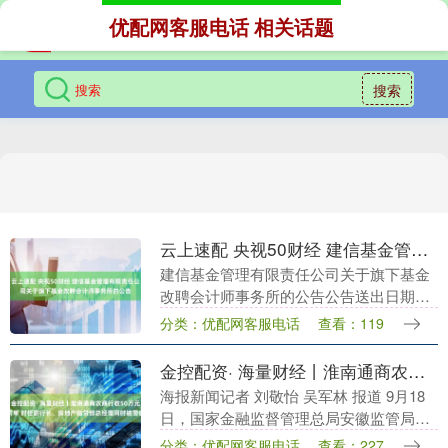
优配网客服电话 相关话题
搜索
云上速配 央视50财经 建信基金管理有限责任公司关于旗下基金改聘会计师事务所的公告
建信基金管理有限责任公司关于旗下基金
改聘会计师事务所的公告公告送出日期：
2025年12月27日基金管理人名称建信基金
分类：优配网客服电话
查看：119
管理有限责任公司《公开募集证券投资基
金信息披....
金控配资· 海量财经丨淮南通商农商行收50万元罚单 时任副行长、房地产信贷部总经理同时被警告
海报新闻记者 刘敬怡 吴军林 报道 9月18
日，国家金融监督管理总局安徽监管局消
息金控配资·，因违规向借款人转嫁经营成
分类：优配网客服电话
查看：227