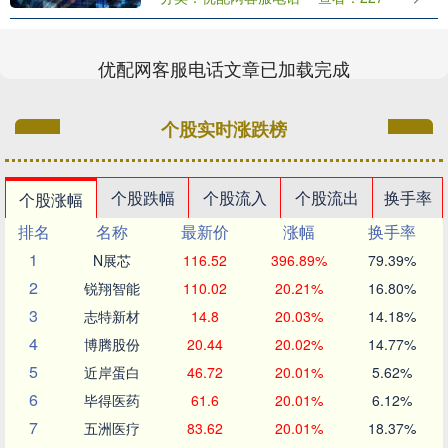
本、向不符合贷款条件的借款人发放贷
款，淮南....
优配网客服电话文章已加载完成
个股实时涨跌榜
个股跌幅
个股流入
个股流出
换手率
个股涨幅
排名
名称
最新价
涨幅
换手率
1
N展芯
116.52
396.89%
79.39%
2
锐翔智能
110.02
20.21%
16.80%
3
志特新材
14.8
20.03%
14.18%
4
博腾股份
20.44
20.02%
14.77%
5
近岸蛋白
46.72
20.01%
5.62%
6
毕得医药
61.6
20.01%
6.12%
7
五洲医疗
83.62
20.01%
18.37%