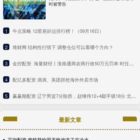
时被警告
1
​牛点策略 12星座好运排行榜！（09月16日）
2
​堆财网 结构性行情下 调整仓位可以看哪个方向？
3
​金控配资· 海量财经丨淮南通商农商行收50万元罚单 时任副行长、房地产信贷部总经理同时被警告
4
​配亿多配资 滴滴、美团拼抢海外外卖市场
5
​赢赢顺配资 辽宁男篮7分险胜，赵继伟12+4鄢手骐18分 北控新后场双枪合砍41分
最新文章
宝融配资 曾毓群给固态电池泼了盆冷水