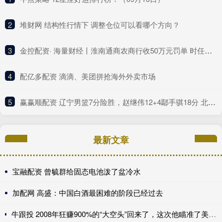
2
​堆财网 结构性行情下 调整仓位可以看哪个方向？
3
​金控配资· 海量财经丨淮南通商农商行收50万元罚单 时任副行长、房地产信贷部总经理同时被警告
4
​配亿多配资 滴滴、美团拼抢海外外卖市场
5
​赢赢顺配资 辽宁男篮7分险胜，赵继伟12+4鄢手骐18分 北控新后场双枪合砍41分
最新文章
宝融配资 曾毓群给固态电池泼了盆冷水
加配网 高盛：中国白酒最困难的阶段已经过去
牛跟投 2008年狂赚900%的“大空头”回来了，这次他瞄准了美国保险公司，甚至包括伯克希尔......