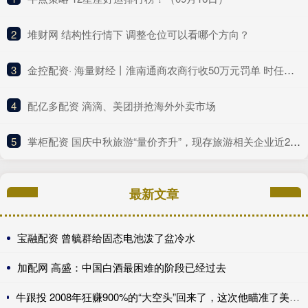
2
​堆财网 结构性行情下 调整仓位可以看哪个方向？
3
​金控配资· 海量财经丨淮南通商农商行收50万元罚单 时任副行长、房地产信贷部总经理同时被警告
4
​配亿多配资 滴滴、美团拼抢海外外卖市场
5
​掌柜配资 国庆中秋旅游“量价齐升”，现存旅游相关企业近260万家
最新文章
宝融配资 曾毓群给固态电池泼了盆冷水
加配网 高盛：中国白酒最困难的阶段已经过去
牛跟投 2008年狂赚900%的“大空头”回来了，这次他瞄准了美国保险公司，甚至包括伯克希尔......