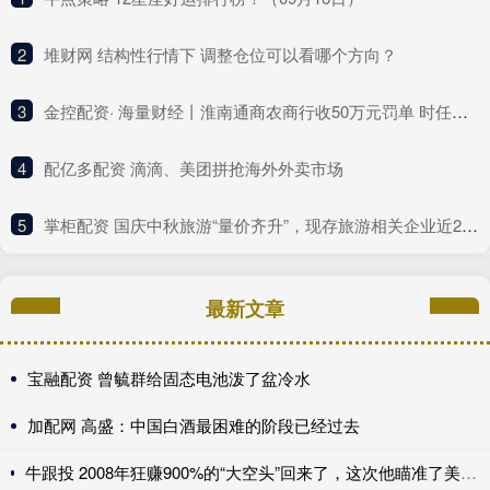
2
​堆财网 结构性行情下 调整仓位可以看哪个方向？
3
​金控配资· 海量财经丨淮南通商农商行收50万元罚单 时任副行长、房地产信贷部总经理同时被警告
4
​配亿多配资 滴滴、美团拼抢海外外卖市场
5
​掌柜配资 国庆中秋旅游“量价齐升”，现存旅游相关企业近260万家
最新文章
宝融配资 曾毓群给固态电池泼了盆冷水
加配网 高盛：中国白酒最困难的阶段已经过去
牛跟投 2008年狂赚900%的“大空头”回来了，这次他瞄准了美国保险公司，甚至包括伯克希尔......