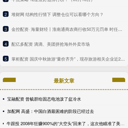
2
​堆财网 结构性行情下 调整仓位可以看哪个方向？
3
​金控配资· 海量财经丨淮南通商农商行收50万元罚单 时任副行长、房地产信贷部总经理同时被警告
4
​配亿多配资 滴滴、美团拼抢海外外卖市场
5
​掌柜配资 国庆中秋旅游“量价齐升”，现存旅游相关企业近260万家
最新文章
宝融配资 曾毓群给固态电池泼了盆冷水
加配网 高盛：中国白酒最困难的阶段已经过去
牛跟投 2008年狂赚900%的“大空头”回来了，这次他瞄准了美国保险公司，甚至包括伯克希尔......