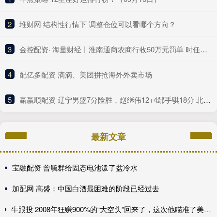
2
​堆财网 结构性行情下 调整仓位可以看哪个方向？
3
​金控配资· 海量财经丨淮南通商农商行收50万元罚单 时任副行长、房地产信贷部总经理同时被警告
4
​配亿多配资 滴滴、美团拼抢海外外卖市场
5
​赢赢顺配资 辽宁男篮7分险胜，赵继伟12+4鄢手骐18分 北控新后场双枪合砍41分
最新文章
宝融配资 曾毓群给固态电池泼了盆冷水
加配网 高盛：中国白酒最困难的阶段已经过去
牛跟投 2008年狂赚900%的“大空头”回来了，这次他瞄准了美国保险公司，甚至包括伯克希尔......