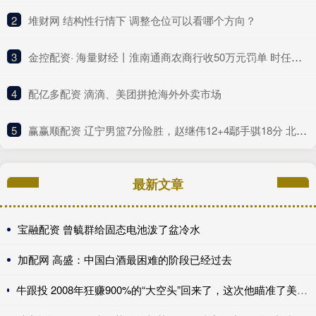
2
​堆财网 结构性行情下 调整仓位可以看哪个方向？
3
​金控配资· 海量财经丨淮南通商农商行收50万元罚单 时任副行长、房地产信贷部总经理同时被警告
4
​配亿多配资 滴滴、美团拼抢海外外卖市场
5
​赢赢顺配资 辽宁男篮7分险胜，赵继伟12+4鄢手骐18分 北控新后场双枪合砍41分
最新文章
宝融配资 曾毓群给固态电池泼了盆冷水
加配网 高盛：中国白酒最困难的阶段已经过去
牛跟投 2008年狂赚900%的“大空头”回来了，这次他瞄准了美国保险公司，甚至包括伯克希尔......